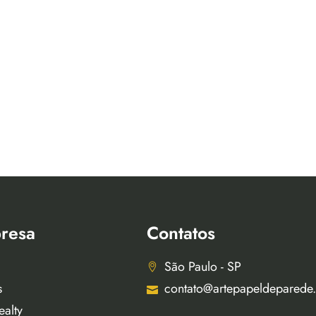
resa
Contatos
São Paulo - SP
s
contato@artepapeldeparede
ealty