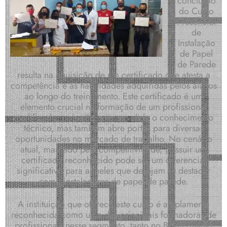
conclusão
do Curso
Presencial
de
Instalação
de Papel
de Parede
resulta na aquisição de um certificado que atesta a
competência e as habilidades adquiridas pelos alunos
ao longo do treinamento. Este certificado é um
elemento crucial na formação de um profissional
qualificado, pois não apenas valida o conhecimento
técnico, mas também abre portas para diversas
oportunidades no mercado de trabalho. No cenário
atual, marcado pela competitividade, possuir um
certificado reconhecido pode ser um diferencial
significativo para aqueles que desejam se destacar
como instaladores de papel de parede.
A instituição que oferece este curso é amplamente
reconhecida como uma das principais formadoras de
profissionais nesse segmento, tanto no Brasil quanto