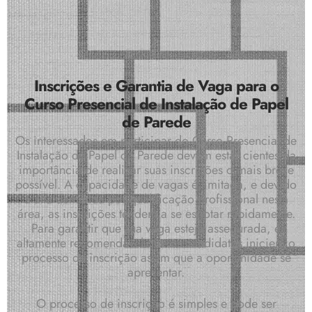
Inscrições e Garantia de Vaga para o
Curso Presencial de Instalação de Papel
de Parede
Os interessados em participar do Curso Presencial de
Instalação de Papel de Parede devem estar cientes da
importância de realizar suas inscrições o mais breve
possível. A capacidade de vagas é limitada, e devido
à alta demanda por qualificação profissional nesta
área, as inscrições tendem a se esgotar rapidamente.
Para garantir que sua vaga esteja assegurada, é
altamente recomendável que os candidatos iniciem o
processo de inscrição assim que a oportunidade se
apresentar.
O processo de inscrição é simples e pode ser