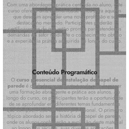
Com uma abordagem prática centrada no aluno, este
curso oferece uma oportunidade única para aqueles
que desejam aprender uma nova profissão e se
destacar no mercado. Participantes poderão
certificarem-se de que estão prontos para atender às
demandas do setor mediante o conhecimento obtido
e a experiência prática adquirida ao longo do curso.
Conteúdo Programático
O
curso presencial de instalação de papel de
parede
é cuidadosamente estruturado para fornecer
uma formação abrangente e prática aos alunos. Ao
longo do curso, os participantes terão a oportunidade
de se aprofundar em diferentes temas fundamentais
que compõem esta atividade profissional. O primeiro
tópico abordado será a história do papel de parede,
onde os alunos conhecerão a evolução deste material
ao longo dos séculos, suas diversas aplicações e