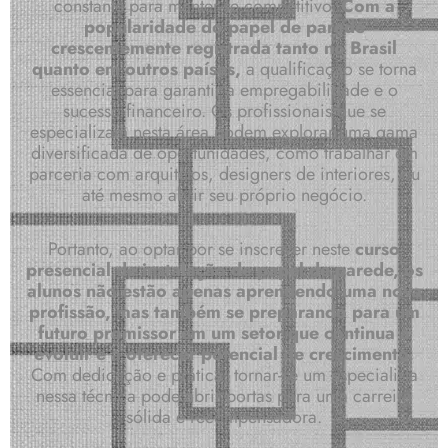
constante para manter-se competitivo.
Com a
popularidade do papel de parede
crescentemente registrada tanto no Brasil
quanto em outros países,
a qualificação se torna
essencial para garantir a empregabilidade e o
sucesso financeiro. Os profissionais que se
especializam nesta área podem explorar uma gama
diversificada de oportunidades, como trabalhar em
parceria com arquitetos, designers de interiores, ou
até mesmo abrir seu próprio negócio.
Portanto, ao optar por se inscrever neste
curso
presencial de instalação de papel de parede, os
alunos não estão apenas aprendendo uma nova
profissão, mas também se preparando para um
futuro promissor em um setor que continua a
evoluir e a oferecer potencial de crescimento.
Com dedicação e prática, tornar-se um especialista
nessa técnica pode abrir portas para uma carreira
sólida e recompensadora.