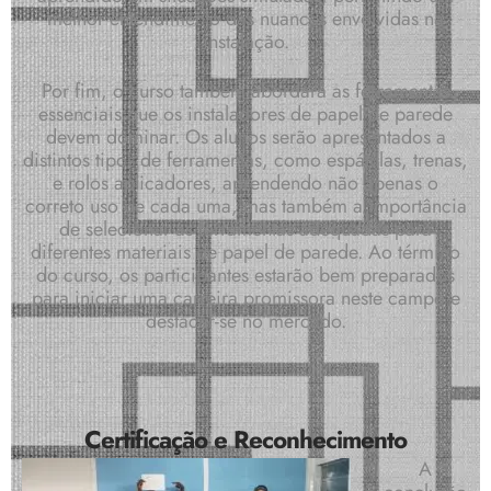
melhor entendimento das nuances envolvidas na
instalação.
Por fim, o curso também abordará as ferramentas
essenciais que os instaladores de papel de parede
devem dominar. Os alunos serão apresentados a
distintos tipos de ferramentas, como espátulas, trenas,
e rolos aplicadores, aprendendo não apenas o
correto uso de cada uma, mas também a importância
de selecionar as ferramentas adequadas para
diferentes materiais de papel de parede. Ao término
do curso, os participantes estarão bem preparados
para iniciar uma carreira promissora neste campo e
destacar-se no mercado.
Certificação e Reconhecimento
A