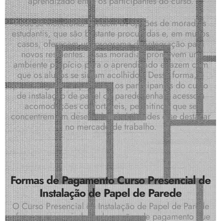
aprendizado entre os participantes do curso.
Pode-se mencionar também as opções de moradias
estudantis, que são bastante procuradas e, em muitos
casos, oferecem um programa de integração para
novos residentes. Essas moradias promovem um
ambiente propício para o aprendizado e fazem com
que os alunos se sintam acolhidos. Dessa forma, é
possível garantir que todos os participantes do curso
de instalação de papel de parede tenham acesso a
acomodações confortáveis, permitindo que se
concentrem em desenvolver habilidades e se destacar
no mercado de trabalho.
Formas de Pagamento Curso Presencial de
Instalação de Papel de Parede
O Curso Presencial de Instalação de Papel de Parede
oferece uma variedade de opções de pagamento que