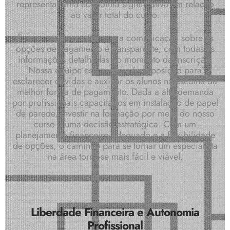
representar uma economia significativa em relação
ao valor total do curso.
É importante ressaltar que a comunicação sobre as
opções de pagamento é transparente, com todas as
informações detalhadas no momento da inscrição.
Nossa equipe está sempre à disposição para
esclarecer dúvidas e auxiliar os alunos na escolha da
melhor forma de pagamento. Dada a alta demanda
por profissionais capacitados em instalação de papel
de parede, investir na formação por meio do nosso
curso é uma decisão estratégica. Com um
planejamento financeiro adequado e a flexibilidade
de opções, o caminho para se tornar um especialista
na área torna-se mais fácil e viável.
Liberdade Financeira e Autonomia
Profissional