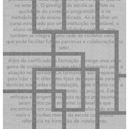
no exterior. O prestígio da escola se reflete na
qualidade do conteúdo programático e na
metodologia de ensino aplicada. Ao escolher um
curso ministrado por uma instituição respeitável, o
aluno não só adquire habilidades práticas, mas
também se integra a uma rede de contatos valiosa
que pode facilitar futuras parcerias e colaborações no
setor.
Além do certificado, a formação abrange uma vasta
gama de conhecimentos que são fundamentais para a
atuação no mercado. Os formandos são preparados
para lidar com diferentes tipos de papéis de parede,
técnicas avançadas de instalação, e até mesmo com a
relação com clientes e gestão de projetos. Este
enfoque abrangente assegura que os profissionais
saiam aptos para enfrentar os desafios que
encontrarão em suas carreiras, fortalecendo ainda
mais o reconhecimento da escola como uma
referência na formação de instaladores.