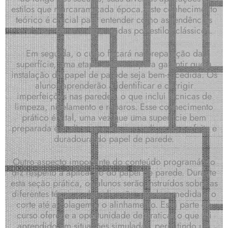
estilos que marcaram cada época. Este conhecimento
teórico é crucial para entender como as tendências
modernas foram influenciadas por estilos clássicos.
Em seguida, o curso focará na preparação da
superfície, uma etapa essencial para garantir que a
instalação do papel de parede seja bem-sucedida. Os
alunos aprenderão a identificar e corrigir
imperfeições nas paredes, o que inclui técnicas de
limpeza, nivelamento e reparos. Esse conhecimento
prático é vital, uma vez que uma superfície bem
preparada é o alicerce para uma aplicação perfeita e
duradoura do papel de parede.
Outro aspecto importante do conteúdo programático
diz respeito à aplicação do papel de parede. Durante
esta seção prática, os alunos serão instruídos sobre as
diferentes técnicas de aplicação, desde a medida e o
corte até a colagem e o alinhamento. Essa parte do
curso oferece a oportunidade de praticar o que foi
aprendido em situações simuladas, permitindo um