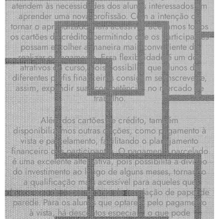
atendem às necessidades dos alunos interessados em
aprender uma nova profissão. Com a intenção de
tornar o aprendizado mais acessível, aceitamos todos
os cartões de crédito, permitindo que os participantes
possam escolher a maneira mais conveniente de
realizar o pagamento. Essa flexibilidade é um dos
atrativos do curso, pois possibilita que alunos de
diferentes perfis financeiros consigam se inscrever e,
assim, expandir suas competências no mercado de
trabalho.
Além dos cartões de crédito, também
disponibilizamos outras opções, como pagamento à
vista e parcelamento, facilitando o planejamento
financeiro dos participantes. O pagamento parcelado
é uma excelente alternativa, pois possibilita a divisão
do investimento ao longo de alguns meses, tornando
a qualificação mais acessível para aqueles que
buscam se destacar na área de instalação de papel de
parede. Para os alunos que optarem pelo pagamento
à vista, há descontos especiais, o que pode