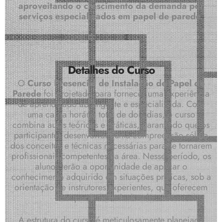
aproveitando o crescimento da demanda por
serviços especializados em papel de parede.
Detalhes do Curso
O
Curso Presencial de Instalação de Papel de
Parede
foi projetado para fornecer uma experiência
de aprendizado abrangente e especializada. Com
uma carga horária total de dois dias, o curso
combina aulas teóricas e práticas, garantindo que os
participantes desenvolvam uma compreensão sólida
dos conceitos e técnicas necessárias para se tornarem
profissionais competentes na área. Nesse período, os
alunos terão a oportunidade de aplicar o
conhecimento adquirido em situações práticas, sob a
orientação de instrutores experientes, que oferecem
suporte individualizado.
A estrutura do curso é meticulosamente planejada