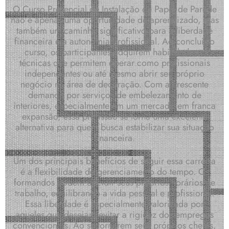
O Curso Presencial de Instalação de Papel de Parede
não é apenas uma oportunidade de aprendizado, mas
também um caminho significativo para a liberdade
financeira e a autonomia profissional. Ao concluir o
curso, os participantes adquirem habilidades e
técnicas que permitem operar como profissionais
independentes ou até mesmo abrir seu próprio
negócio na área de decoração. Com a crescente
demanda por serviços de embelezamento de
interiores, especialmente em um mercado em franca
expansão, essa profissão se torna uma excelente
alternativa para quem busca estabilizar sua situação
financeira.
Um dos principais benefícios de seguir essa carreira
é a flexibilidade de gerenciamento do tempo. Os
formandos podem decidir seus próprios horários de
trabalho, equilibrando a vida pessoal e profissional.
Essa liberdade é especialmente valorizada por
aqueles que desejam evitar a rigidez dos empregos
convencionais. Ao se tornarem seus próprios chefes,