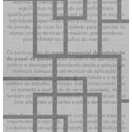
reforma de interiores tem mostrado um aumento
significativo na demanda por profissionais
qualificados, especialmente em serviços que exigem
habilidades específicas como a instalação de papel
de parede. Este curso foi projetado para capacitar os
alunos com as técnicas necessárias, preparando-os
para enfrentar os desafios do mercado.
Os participantes do
curso presencial de instalação
de papel de parede
terão acesso a um aprendizado
prático e abrangente, abordando desde a seleção de
materiais adequados até técnicas de aplicação e
acabamento que garantem a durabilidade e o apelo
estético do trabalho realizado. Este conhecimento não
só aumenta a qualidade do serviço prestado, mas
também promove a confiança do profissional ao lidar
com diferentes ambientes e estilos decorativos.
Além disso, a formação neste curso abrange aspectos
importantes do mercado, incluindo tendências atuais,
cuidados na execução e a importância da atualização