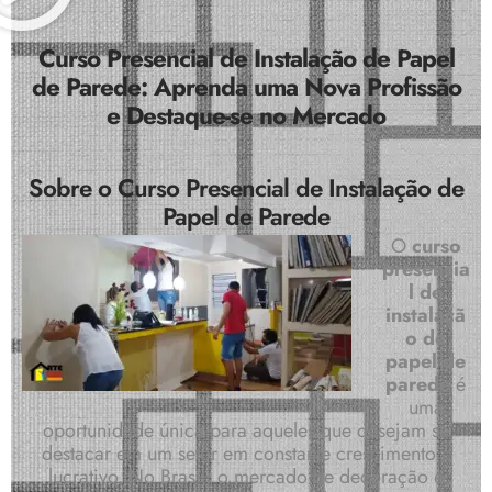
Curso Presencial de Instalação de Papel
de Parede: Aprenda uma Nova Profissão
e Destaque-se no Mercado
Sobre o Curso Presencial de Instalação de
Papel de Parede
O
curso
presencia
l de
instalaçã
o de
papel de
parede
é
uma
oportunidade única para aqueles que desejam se
destacar em um setor em constante crescimento e
lucrativo.
No Brasil, o mercado de decoração e