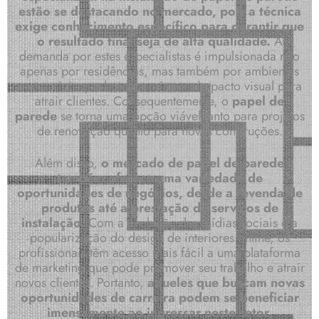
estão se destacando no mercado, pois a técnica
exige conhecimento específico para garantir que
o resultado final seja de alta qualidade.
A
demanda por estes especialistas é impulsionada não
apenas por residências, mas também por ambientes
comerciais que buscam criar um impacto visual para
atrair clientes. Consequentemente, o
papel de
parede
se torna uma opção viável tanto para projetos
de renovação quanto para novas construções.
Além disso,
o mercado de papel de parede
também oferece uma variedade de
oportunidades de negócios, desde a revenda de
produtos até a prestação de serviços de
instalação.
Com a evolução das mídias sociais e a
popularização do design de interiores online, os
profissionais têm acesso mais fácil a uma plataforma
de marketing que pode promover seu trabalho e atrair
novos clientes. Portanto,
aqueles que buscam novas
oportunidades de carreira podem se beneficiar
imensamente ao ingressar neste setor,