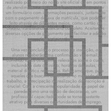
realizado por meio do nosso site oficial ou em pontos
de atendimento autorizados. É necessário preencher
um formulário com informações pessoais, juntamente
com o pagamento da taxa de matrícula, que pode ser
feito através de diferentes meios, como cartão de
crédito, transferência bancária ou boleto. Aceitamos
diversas opções de pagamento para facilitar a adesão
dos participantes.
Uma vez concluído o processo de inscrição, os
alunos receberão uma confirmação via e-mail,
contendo todos os detalhes relevantes sobre o curso,
incluindo a data de início, horários das aulas, e
material didático necessário. Reforçamos que, para
aqueles que buscam destacar-se no mercado de
trabalho, a antecipação na realização da inscrição é
crucial. Com a crescente popularidade do papel de
parede como uma opção de decoração, um
profissional capacitado pode se tornar bastante
atrativo para diversas oportunidades de emprego.