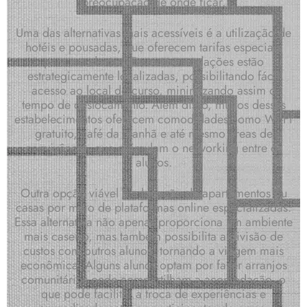
preocupação de onde ficar.
Uma das alternativas mais acessíveis é a utilização de
hotéis e pousadas, que oferecem tarifas especiais
para estudantes. Essas acomodações estão
estrategicamente localizadas, possibilitando fácil
acesso ao local do curso, minimizando assim o
tempo de deslocamento. Além disso, muitos desses
estabelecimentos oferecem comodidades como Wi-Fi
gratuito, café da manhã e até mesmo áreas de
convivência, que estimulam o networking entre os
alunos.
Outra opção viável é a locação de apartamentos ou
casas por meio de plataformas online especializadas.
Essa alternativa não apenas proporciona um ambiente
mais caseiro, mas também possibilita a divisão de
custos com outros alunos, tornando a viagem mais
econômica. Alguns alunos optam por fazer arranjos
comunitários onde compartilham a acomodação, o
que pode facilitar a troca de experiências e