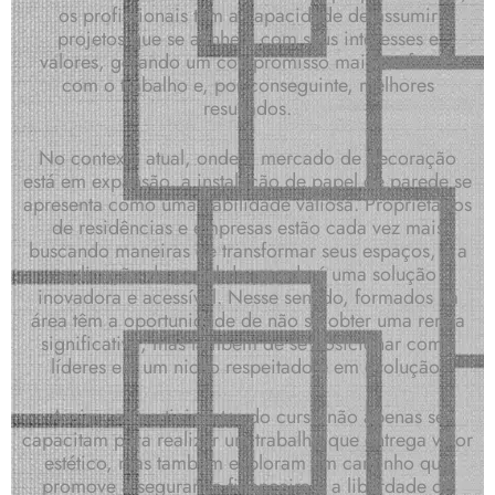
os profissionais têm a capacidade de assumir
projetos que se alinhem com seus interesses e
valores, gerando um compromisso mais profundo
com o trabalho e, por conseguinte, melhores
resultados.
No contexto atual, onde o mercado de decoração
está em expansão, a instalação de papel de parede se
apresenta como uma habilidade valiosa. Proprietários
de residências e empresas estão cada vez mais
buscando maneiras de transformar seus espaços, e a
aplicação de papel de parede é uma solução
inovadora e acessível. Nesse sentido, formados na
área têm a oportunidade de não só obter uma renda
significativa, mas também de se posicionar como
líderes em um nicho respeitado e em evolução.
Assim, os participantes do curso não apenas se
capacitam para realizar um trabalho que entrega valor
estético, mas também exploram um caminho que
promove a segurança financeira e a liberdade de