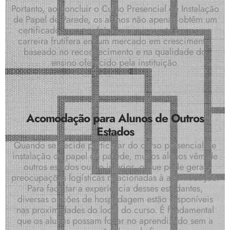
Portanto, ao concluir o Curso Presencial de Instalação
de Papel de Parede, os alunos não apenas obtêm um
certificado, mas também um passaporte para uma
carreira frutífera em um mercado em crescimento,
baseado no reconhecimento e na qualidade do
ensino oferecido pela instituição.
Acomodação para Alunos de Outros
Estados
Quando se decide participar do curso presencial de
instalação de papel de parede, muitos alunos vêm de
outros estados ou do interior, o que pode gerar
preocupações logísticas relacionadas à acomodação.
Para facilitar a experiência desses estudantes,
diversas opções de hospedagem estão disponíveis
nas proximidades do local do curso. É fundamental
que os alunos possam focar no aprendizado sem a