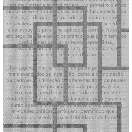
para maximizar a aprendizagem. No primeiro dia, os
alunos serão introduzidos às técnicas fundamentais de
instalação de papel de parede, incluindo a escolha
dos materiais adequados, a preparação da superfície
e as instruções para uma aplicação correta. As aulas
são seguidas de exercícios práticos que permitem aos
participantes aplicar as teorias aprendidas,
assegurando que eles se sintam confortáveis e
confiantes na execução das tarefas.
No segundo dia, o foco se ampliará para aspectos
mais avançados da instalação, como a combinação
de padrões, a utilização de diferentes tipos de papéis
de parede e o gerenciamento de projetos. Além
disso, serão abordadas técnicas de acabamento e
cuidados pós-instalação, fundamentais para garantir a
durabilidade e a estética do trabalho realizado. As
atividades práticas continuam, permitindo que os
alunos desenvolvam suas habilidades de forma
contínua.