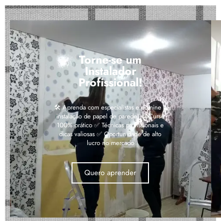
Torne-se um
Instalador
Profissional!
🛠️ Aprenda com especialistas e domine a
instalação de papel de parede! ✅ Curso
100% prático ✅ Técnicas profissionais e
dicas valiosas ✅ Oportunidade de alto
lucro no mercado
Quero aprender