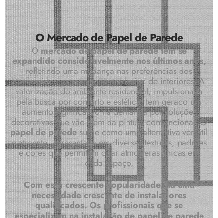
O Mercado de Papel de Parede
O
mercado de papel de parede tem se
expandido consideravelmente nos últimos anos,
refletindo uma mudança nas preferências dos
consumidores em relação ao design de interiores. A
valorização do ambiente residencial, impulsionada
pela busca por conforto e estética, tem gerado um
aumento significativo na demanda por soluções
decorativas que vão além da pintura convencional. O
papel de parede
surge como uma alternativa versátil
e atraente, apresentada em diversas texturas, padrões
e cores que permitem criar atmosferas únicas em
cada espaço.
Com essa crescente popularidade, há uma
necessidade crescente de instaladores
qualificados.
Os profissionais que se
especializam na instalação de papel de parede