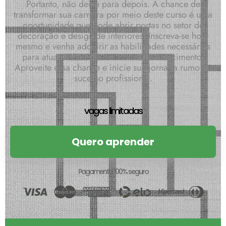
Portanto, não deixe para depois. A chance de
transformar sua carreira por meio deste curso é uma
oportunidade que pode abrir portas no setor de
decoração e design de interiores. Inscreva-se hoje
mesmo e venha adquirir as habilidades necessárias
para atuar nesta área em constante crescimento.
Aproveite essa chance e inicie sua jornada rumo ao
sucesso profissional.
vagas limitadas
Quero aprender
Pagamento 100% seguro