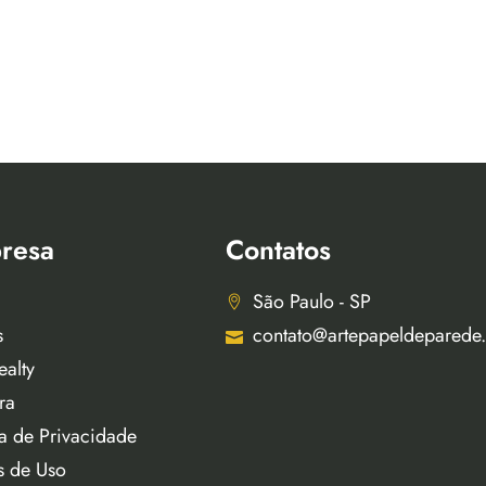
resa
Contatos
São Paulo - SP
s
contato@artepapeldeparede
ealty
ra
ca de Privacidade
s de Uso