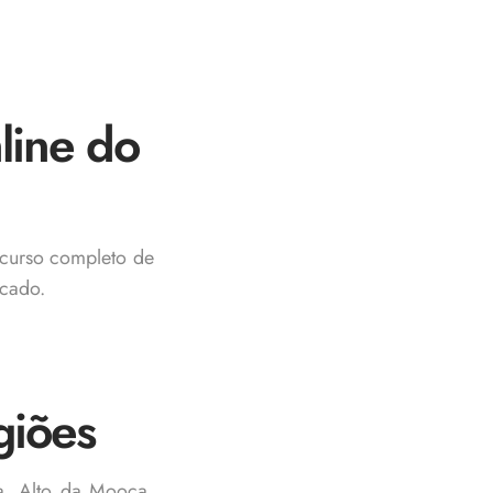
line do
curso completo de
rcado.
giões
ta, Alto da Mooca,