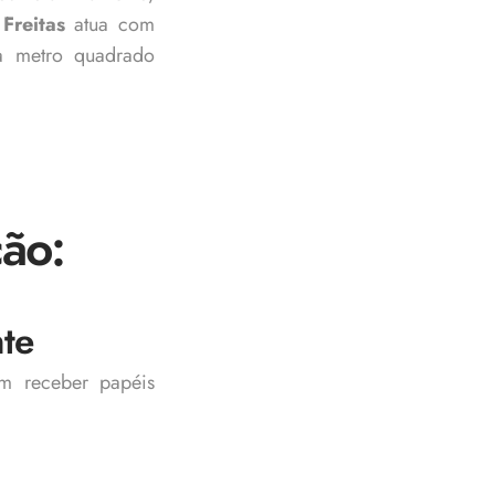
 Freitas
atua com
a metro quadrado
ção:
nte
em receber papéis