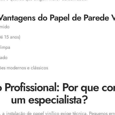
 Vantagens do Papel de Parede V
úmido
té 15 anos)
limpa
cado
es modernos e clássicos
o Profissional: Por que co
um especialista?
 a instalação de papel vinílico exige técnica. Pequenos er