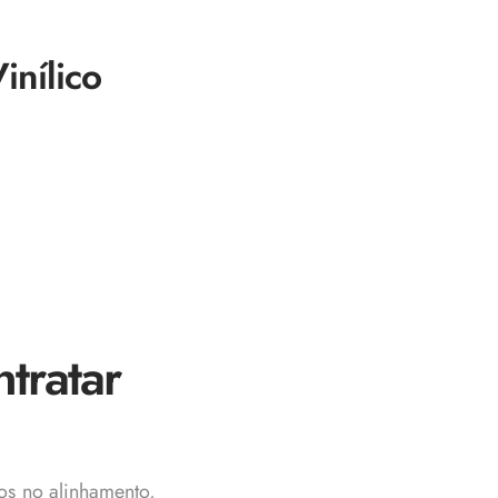
inílico
ntratar
ros no alinhamento,