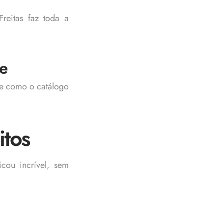
reitas faz toda a
te
nte como o catálogo
itos
icou incrível, sem