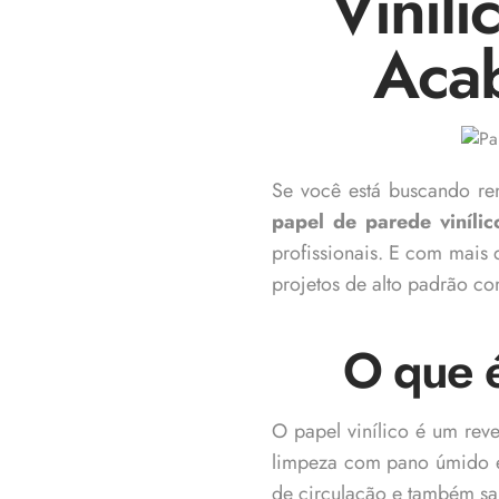
Viníli
Acab
Se você está buscando re
papel de parede vinílic
profissionais. E com mais
projetos de alto padrão co
O que é
O papel vinílico é um re
limpeza com pano úmido e
de circulação e também sa