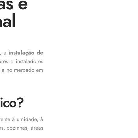
as e
al
e, a
instalação de
es e instaladores
cia no mercado em
lico?
tente à umidade, à
s, cozinhas, áreas