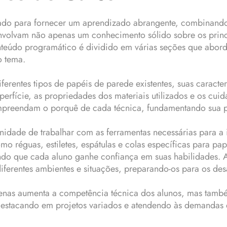
tado para fornecer um aprendizado abrangente, combinando 
senvolvam não apenas um conhecimento sólido sobre os prin
nteúdo programático é dividido em várias seções que abord
o tema.
erentes tipos de papéis de parede existentes, suas caract
erfície, as propriedades dos materiais utilizados e os cui
ompreendam o porquê de cada técnica, fundamentando sua pr
nidade de trabalhar com as ferramentas necessárias para a 
o réguas, estiletes, espátulas e colas específicas para pa
do que cada aluno ganhe confiança em suas habilidades. Al
iferentes ambientes e situações, preparando-os para os des
penas aumenta a competência técnica dos alunos, mas també
destacando em projetos variados e atendendo às demandas d