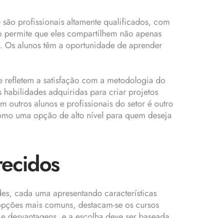
 são profissionais altamente qualificados, com
po permite que eles compartilhem não apenas
s. Os alunos têm a oportunidade de aprender
e refletem a satisfação com a metodologia do
 habilidades adquiridas para criar projetos
m outros alunos e profissionais do setor é outro
 como uma opção de alto nível para quem deseja
recidos
es, cada uma apresentando características
s opções mais comuns, destacam-se os cursos
 e desvantagens, e a escolha deve ser baseada