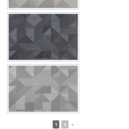
1
2
►