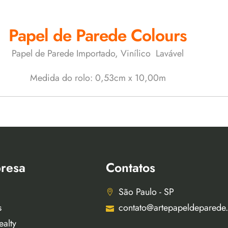
Papel de Parede Colours
Papel de Parede Importado, Vinílico Lavável
Medida do rolo: 0,53cm x 10,00m
resa
Contatos
São Paulo - SP
s
contato@artepapeldeparede
ealty