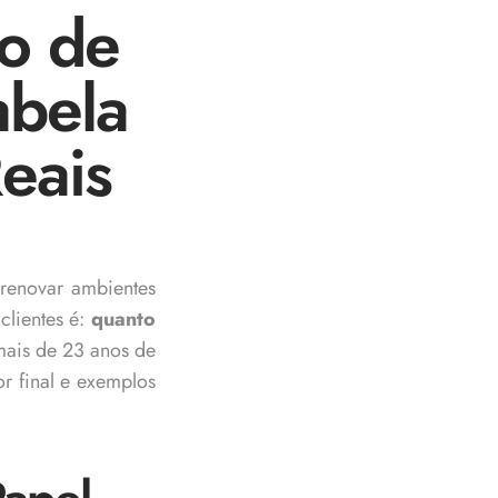
ão de
abela
eais
renovar ambientes
clientes é:
quanto
is de 23 anos de
or final e exemplos