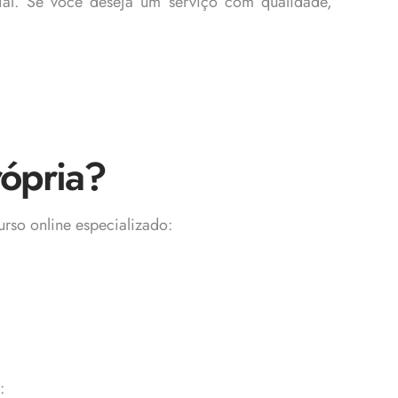
rial. Se você deseja um serviço com qualidade,
rópria?
rso online especializado:
: