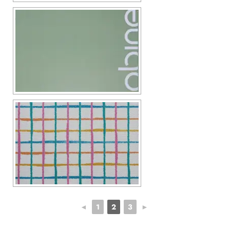
◄
1
2
3
►