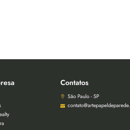
resa
Contatos
São Paulo - SP
s
contato@artepapeldeparede
ealty
ra