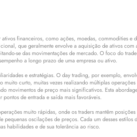
er ativos financeiros, como ações, moedas, commodities e d
icional, que geralmente envolve a aquisição de ativos com 
eitando-se das movimentações de mercado. O foco do trader
esempenho a longo prazo de uma empresa ou ativo.
liaridades e estratégias. O day trading, por exemplo, env
muito curto, muitas vezes realizando múltiplas operações 
ndo movimentos de preço mais significativos. Esta aborda
r pontos de entrada e saída mais favoráveis.
r operações muito rápidas, onde os traders mantêm posiçõe
e pequenas oscilações de preços. Cada um desses estilos d
uas habilidades e de sua tolerância ao risco.