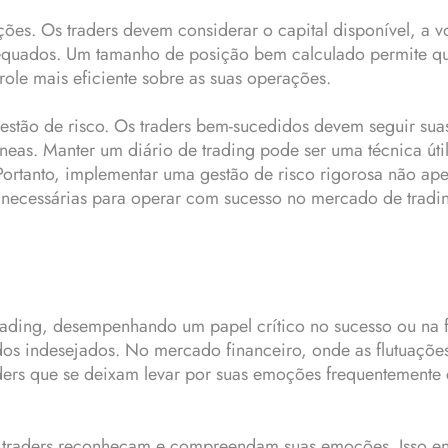
ões. Os traders devem considerar o capital disponível, a vo
equados. Um tamanho de posição bem calculado permite que
role mais eficiente sobre as suas operações.
gestão de risco. Os traders bem-sucedidos devem seguir suas
s. Manter um diário de trading pode ser uma técnica útil,
ortanto, implementar uma gestão de risco rigorosa não ape
 necessárias para operar com sucesso no mercado de tradi
trading, desempenhando um papel crítico no sucesso ou na
ados indesejados. No mercado financeiro, onde as flutuaçõe
raders que se deixam levar por suas emoções frequentemente
 os traders reconheçam e compreendam suas emoções. Isso 