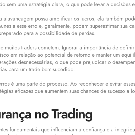
cado sem uma estratégia clara, o que pode levar a decisões 
a alavancagem possa amplificar os lucros, ela também pod
munes a esse erro e, geralmente, podem superestimar sua ca
preparado para a possibilidade de perdas.
ue muitos traders cometem. Ignorar a importância de definir
sco em relação ao potencial de retorno e manter um equilíb
operações desnecessárias, o que pode prejudicar o desempe
rias para um trade bem-sucedido.
rros é uma parte do processo. Ao reconhecer e evitar ess
atégias eficazes que aumentem suas chances de sucesso a 
rança no Trading
tes fundamentais que influenciam a confiança e a integrid