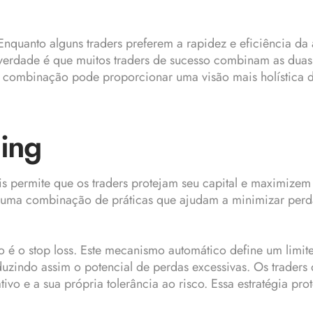
nquanto alguns traders preferem a rapidez e eficiência da 
 verdade é que muitos traders de sucesso combinam as dua
ssa combinação pode proporcionar uma visão mais holística
ding
is permite que os traders protejam seu capital e maximizem
zam uma combinação de práticas que ajudam a minimizar per
sco é o stop loss. Este mecanismo automático define um lim
duzindo assim o potencial de perdas excessivas. Os trader
ivo e a sua própria tolerância ao risco. Essa estratégia pro