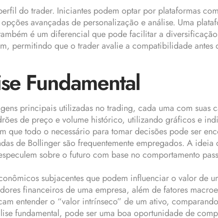
erfil do trader. Iniciantes podem optar por plataformas com
m opções avançadas de personalização e análise. Uma plata
ambém é um diferencial que pode facilitar a diversificação 
em, permitindo que o trader avalie a compatibilidade antes d
lise Fundamental
gens principais utilizadas no trading, cada uma com suas ca
rões de preço e volume histórico, utilizando gráficos e in
am que todo o necessário para tomar decisões pode ser enc
ndas de Bollinger são frequentemente empregados. A ideia 
s especulem sobre o futuro com base no comportamento pass
econômicos subjacentes que podem influenciar o valor de um 
cadores financeiros de uma empresa, além de fatores macr
scam entender o “valor intrínseco” de um ativo, comparand
nálise fundamental, pode ser uma boa oportunidade de comp