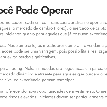
ocê Pode Operar
sos mercados, cada um com suas características e oportuni
 ações, o mercado de câmbio (Forex), o mercado de crip
ers iniciantes quanto para aqueles que já possuem experiên
is. Neste ambiente, os investidores compram e vendem aç
 ações pode ser uma vantagem, pois possibilita a realizaçã
ra evitar perdas significativas.
ra trading. Nele, as moedas são negociadas em pares, e o 
mercado dinâmico e atraente para aqueles que buscam oper
r nível de experiência possam participar.
, oferecendo novas oportunidades de investimento. O merc
te riscos elevados. Iniciantes devem ser particularmente c