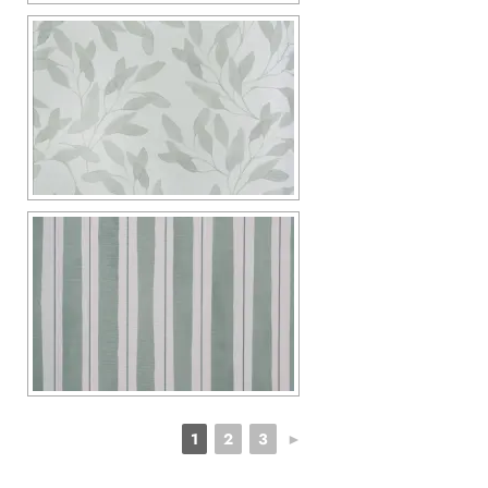
1
2
3
►