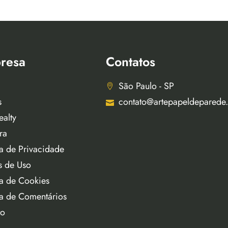
resa
Contatos
São Paulo - SP
s
contato@artepapeldeparede
ealty
ra
ca de Privacidade
s de Uso
ca de Cookies
ca de Comentários
to