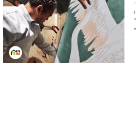
d
T
p
R