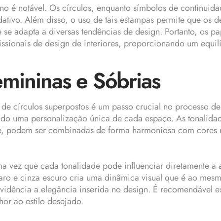
nino é notável. Os círculos, enquanto símbolos de continuid
tivo. Além disso, o uso de tais estampas permite que os de
e adapta a diversas tendências de design. Portanto, os pa
sionais de design de interiores, proporcionando um equilíbr
emininas e Sóbrias
e de círculos superpostos é um passo crucial no processo 
tindo uma personalização única de cada espaço. As tonalida
me, podem ser combinadas de forma harmoniosa com cores 
 vez que cada tonalidade pode influenciar diretamente a 
 claro e cinza escuro cria uma dinâmica visual que é ao m
idência a elegância inserida no design. É recomendável ex
or ao estilo desejado.