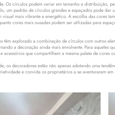
ade. Os círculos podem variar em tamanho e distribuição, p
plo, um padrão de círculos grandes e espaçados pode dar 
 visual mais vibrante e energético. A escolha das cores t
uanto cores mais ousadas podem ser utilizadas para espa
os têm explorado a combinação de círculos com outros elem
tornando a decoração ainda mais envolvente. Para aqueles q
 e acessórios que compartilhem a mesma paleta de cores o
rede, os decoradores estão não apenas adotando uma tendên
iatividade e convida os proprietários a se aventurarem em