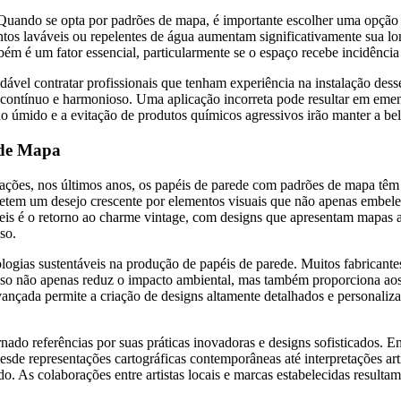
e. Quando se opta por padrões de mapa, é importante escolher uma opç
tos laváveis ou repelentes de água aumentam significativamente sua l
mbém é um fator essencial, particularmente se o espaço recebe incidência
el contratar profissionais que tenham experiência na instalação desse
 contínuo e harmonioso. Uma aplicação incorreta pode resultar em emend
úmido e a evitação de produtos químicos agressivos irão manter a bel
 de Mapa
ões, nos últimos anos, os papéis de parede com padrões de mapa têm 
letem um desejo crescente por elementos visuais que não apenas embe
eis é o retorno ao charme vintage, com designs que apresentam mapas a
so.
logias sustentáveis na produção de papéis de parede. Muitos fabricantes 
Isso não apenas reduz o impacto ambiental, mas também proporciona aos
vançada permite a criação de designs altamente detalhados e personalizad
rnado referências por suas práticas inovadoras e designs sofisticados
de representações cartográficas contemporâneas até interpretações art
ado. As colaborações entre artistas locais e marcas estabelecidas result