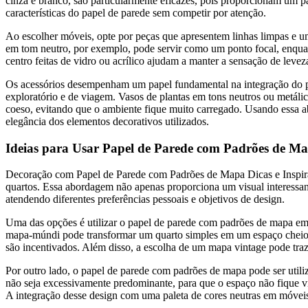
cinza e branco, são particularmente eficazes, pois proporcionam um p
características do papel de parede sem competir por atenção.
Ao escolher móveis, opte por peças que apresentem linhas limpas e
em tom neutro, por exemplo, pode servir como um ponto focal, enqua
centro feitas de vidro ou acrílico ajudam a manter a sensação de leve
Os acessórios desempenham um papel fundamental na integração do p
exploratório e de viagem. Vasos de plantas em tons neutros ou metálic
coeso, evitando que o ambiente fique muito carregado. Usando essa a
elegância dos elementos decorativos utilizados.
Ideias para Usar Papel de Parede com Padrões de M
Decoração com Papel de Parede com Padrões de Mapa Dicas e Inspiraç
quartos. Essa abordagem não apenas proporciona um visual interessan
atendendo diferentes preferências pessoais e objetivos de design.
Uma das opções é utilizar o papel de parede com padrões de mapa em
mapa-múndi pode transformar um quarto simples em um espaço cheio de 
são incentivados. Além disso, a escolha de um mapa vintage pode traz
Por outro lado, o papel de parede com padrões de mapa pode ser utili
não seja excessivamente predominante, para que o espaço não fique v
A integração desse design com uma paleta de cores neutras em móveis 