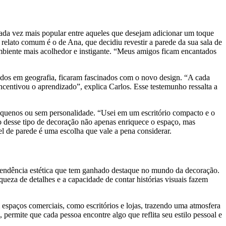
da vez mais popular entre aqueles que desejam adicionar um toque
 relato comum é o de Ana, que decidiu revestir a parede da sua sala de
mbiente mais acolhedor e instigante. “Meus amigos ficam encantados
ados em geografia, ficaram fascinados com o novo design. “A cada
centivou o aprendizado”, explica Carlos. Esse testemunho ressalta a
pequenos ou sem personalidade. “Usei em um escritório compacto e o
ão desse tipo de decoração não apenas enriquece o espaço, mas
 de parede é uma escolha que vale a pena considerar.
endência estética que tem ganhado destaque no mundo da decoração.
ueza de detalhes e a capacidade de contar histórias visuais fazem
spaços comerciais, como escritórios e lojas, trazendo uma atmosfera
permite que cada pessoa encontre algo que reflita seu estilo pessoal e