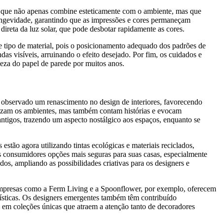
ão que não apenas combine esteticamente com o ambiente, mas que
ongevidade, garantindo que as impressões e cores permaneçam
 direta da luz solar, que pode desbotar rapidamente as cores.
 tipo de material, pois o posicionamento adequado dos padrões de
as visíveis, arruinando o efeito desejado. Por fim, os cuidados e
eza do papel de parede por muitos anos.
observado um renascimento no design de interiores, favorecendo
lezam os ambientes, mas também contam histórias e evocam
ntigos, trazendo um aspecto nostálgico aos espaços, enquanto se
estão agora utilizando tintas ecológicas e materiais reciclados,
 consumidores opções mais seguras para suas casas, especialmente
os, ampliando as possibilidades criativas para os designers e
. Empresas como a Ferm Living e a Spoonflower, por exemplo, oferecem
ísticas. Os designers emergentes também têm contribuído
am em coleções únicas que atraem a atenção tanto de decoradores