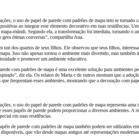
ões, o uso de papel de parede com padrões de mapa tem se tornado ca
 positivas ao integrar esse elemento decorativo em suas residências. Um
 mapa-múndi. Segundo ela, a transformação foi imediata, tornando o a
o gera ótimas conversas”, compartilha Ana.
um dos quartos de seus filhos. Ele observou que seus filhos, interess
mapa. Isso não apenas tornou o ambiente mais divertido, mas também in
riosidade e promover um ambiente educativo.
e parede com padrões de mapa é uma excelente solução para ambientes 
nspirado”, diz ela. Os relatos de Maria e de outros mostram que a adoç
 que frequentam esses ambientes, mostrando que a decoração com papel
ções, o uso do papel de parede com padrões de mapa representa uma t
e esses papéis de parede podem proporcionar a diversos ambientes. A riq
ecial em suas residências.
apéis de parede com padrões de mapa também podem ser utilizados em e
disponíveis, que vão desde mapas antigos até representações modernas, 