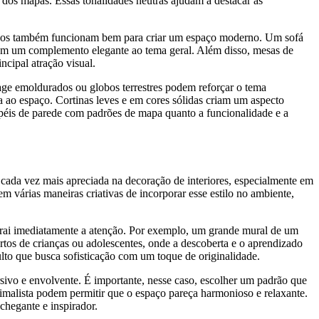
 dos mapas. Essas tonalidades neutras ajudam a destacar as
licos também funcionam bem para criar um espaço moderno. Um sofá
nam um complemento elegante ao tema geral. Além disso, mesas de
ncipal atração visual.
ge emoldurados ou globos terrestres podem reforçar o tema
a ao espaço. Cortinas leves e em cores sólidas criam um aspecto
apéis de parede com padrões de mapa quanto a funcionalidade e a
ada vez mais apreciada na decoração de interiores, especialmente em
várias maneiras criativas de incorporar esse estilo no ambiente,
trai imediatamente a atenção. Por exemplo, um grande mural de um
tos de crianças ou adolescentes, onde a descoberta e o aprendizado
ulto que busca sofisticação com um toque de originalidade.
rsivo e envolvente. É importante, nesse caso, escolher um padrão que
malista podem permitir que o espaço pareça harmonioso e relaxante.
chegante e inspirador.