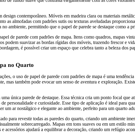
ano de fundo suave que contrasta elegantemente com as cores vibrantes
 um design contemporâneo. Móveis em madeira clara ou materiais metá
nto as almofadas com padrões sutis ou texturas aveludadas proporcio
za no ambiente, permitindo que o papel de parede se destaque como a pri
apel de parede com padrões de mapa. Itens como quadros, mapas vinta
os podem suavizar as bordas rígidas dos móveis, trazendo frescor e vid
bordagem, é possível criar um espaço que celebra tanto a beleza dos p
apa no Quarto
ões, o uso de papel de parede com padrões de mapa é uma tendência c
te, mas também pode evocar um senso de aventura e exploração. Existem 
 uma única parede de destaque. Essa técnica cria um ponto focal que a
personalidade e curiosidade. Esse tipo de aplicação é ideal para quar
er um ar nostálgico e elegante ao ambiente, perfeito para um quarto ad
zado para revestir todas as paredes do quarto, criando um ambiente ime
isualmente sobrecarregado. Mapas em tons suaves ou em um estilo mini
e acessórios ajudará a equilibrar a decoração, criando um refúgio acon