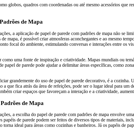
 como globos, quadros com coordenadas ou até mesmo acessórios que rem
m Padrões de Mapa
ões, a aplicação de papel de parede com padrões de mapa não se limit
s de mapa, é possível criar atmosferas aconchegantes e ao mesmo tempo 
ponto focal do ambiente, estimulando conversas e interações entre os vi
vir como uma fonte de inspiração e criatividade. Mapas mundiais ou tem
de papel de parede pode ajudar a delimitar áreas específicas, como zon
ciar grandemente do uso de papel de parede decorativo, é a cozinha. U
a que fica atrás da área de refeições, pode ser o lugar ideal para um
ambém criar espaços que favoreçam a interação e a criatividade, aument
m Padrões de Mapa
ões, a escolha do papel de parede com padrões de mapa envolve uma sé
s papéis de parede podem ser feitos de diversos tipos de materiais, incl
e o torna ideal para áreas como cozinhas e banheiros. Já os papéis de p