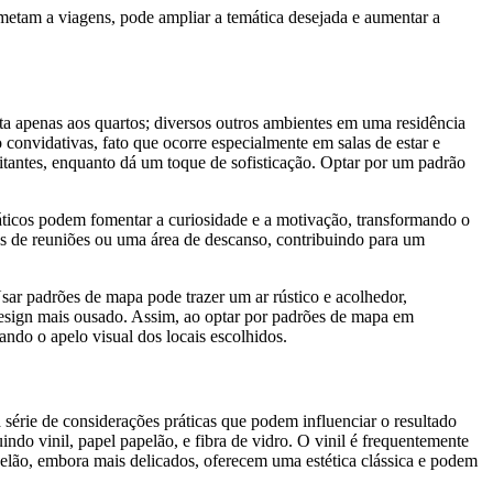
etam a viagens, pode ampliar a temática desejada e aumentar a
a apenas aos quartos; diversos outros ambientes em uma residência
convidativas, fato que ocorre especialmente em salas de estar e
sitantes, enquanto dá um toque de sofisticação. Optar por um padrão
áticos podem fomentar a curiosidade e a motivação, transformando o
as de reuniões ou uma área de descanso, contribuindo para um
sar padrões de mapa pode trazer um ar rústico e acolhedor,
 design mais ousado. Assim, ao optar por padrões de mapa em
ando o apelo visual dos locais escolhidos.
rie de considerações práticas que podem influenciar o resultado
uindo vinil, papel papelão, e fibra de vidro. O vinil é frequentemente
apelão, embora mais delicados, oferecem uma estética clássica e podem