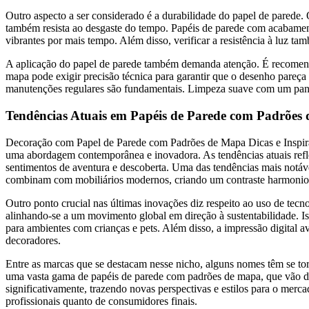
Outro aspecto a ser considerado é a durabilidade do papel de pared
também resista ao desgaste do tempo. Papéis de parede com acabamen
vibrantes por mais tempo. Além disso, verificar a resistência à luz ta
A aplicação do papel de parede também demanda atenção. É recomendáv
mapa pode exigir precisão técnica para garantir que o desenho pareça
manutenções regulares são fundamentais. Limpeza suave com um pano 
Tendências Atuais em Papéis de Parede com Padrões
Decoração com Papel de Parede com Padrões de Mapa Dicas e Inspiraç
uma abordagem contemporânea e inovadora. As tendências atuais ref
sentimentos de aventura e descoberta. Uma das tendências mais notáv
combinam com mobiliários modernos, criando um contraste harmonio
Outro ponto crucial nas últimas inovações diz respeito ao uso de tecno
alinhando-se a um movimento global em direção à sustentabilidade. 
para ambientes com crianças e pets. Além disso, a impressão digital a
decoradores.
Entre as marcas que se destacam nesse nicho, alguns nomes têm se to
uma vasta gama de papéis de parede com padrões de mapa, que vão des
significativamente, trazendo novas perspectivas e estilos para o merc
profissionais quanto de consumidores finais.