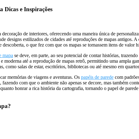
 Dicas e Inspirações
decoração de interiores, oferecendo uma maneira única de personalizar 
esde designs estilizados de cidades até reproduções de mapas antigos.
 descoberta, o que fez com que os mapas se tornassem itens de valor hi
de mapa
se deve, em parte, ao seu potencial de contar histórias, trazend
a e moderna até a reprodução de mapas retrô, permitindo uma ampla gam
s, como salas de estar, escritórios, bibliotecas ou até mesmo em quarto
vocar memórias de viagens e aventuras. Os
papéis de parede
com padrões 
is, fazendo com que o ambiente não apenas se decore, mas também conte 
a quanto honrar a rica história da cartografia, tornando o papel de pare
apa?