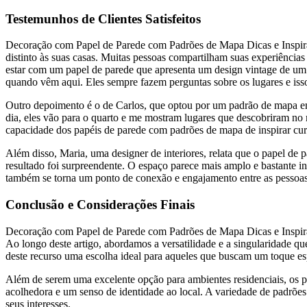
Testemunhos de Clientes Satisfeitos
Decoração com Papel de Parede com Padrões de Mapa Dicas e Inspiraç
distinto às suas casas. Muitas pessoas compartilham suas experiências
estar com um papel de parede que apresenta um design vintage de um
quando vêm aqui. Eles sempre fazem perguntas sobre os lugares e iss
Outro depoimento é o de Carlos, que optou por um padrão de mapa em 
dia, eles vão para o quarto e me mostram lugares que descobriram no 
capacidade dos papéis de parede com padrões de mapa de inspirar cu
Além disso, Maria, uma designer de interiores, relata que o papel d
resultado foi surpreendente. O espaço parece mais amplo e bastante i
também se torna um ponto de conexão e engajamento entre as pessoas
Conclusão e Considerações Finais
Decoração com Papel de Parede com Padrões de Mapa Dicas e Inspira
Ao longo deste artigo, abordamos a versatilidade e a singularidade qu
deste recurso uma escolha ideal para aqueles que buscam um toque esp
Além de serem uma excelente opção para ambientes residenciais, os p
acolhedora e um senso de identidade ao local. A variedade de padrões 
seus interesses.