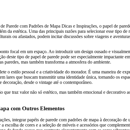
de Parede com Padrões de Mapa Dicas e Inspirações, o papel de pared
ém da estética. Uma das principais razões para selecionar esse tipo de 
ulturais ou afastados, podem incitar discussões sobre viagens e aventu
nto focal em um espaço. Ao introduzir um design ousado e visualmente
ação deste tipo de papel de parede pode ser especialmente impactante em 
 as paredes, mas também transforma a atmosfera do ambiente.
ete o estilo pessoal e a criatividade do morador. É uma maneira de expr
 em lares que buscam transmitir uma identidade única, tornando os espaç
 de decoração, desde o vintage até o contemporâneo.
o que traz valor não só estético, mas também emocional e decorativo a
apa com Outros Elementos
ções, integrar papéis de parede com padrões de mapa à decoração de
rar a escolha de cores e a seleção de móveis e acessórios que complemen