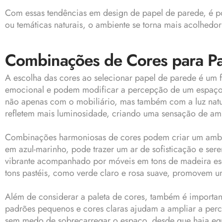
Com essas tendências em design de papel de parede, é poss
ou temáticas naturais, o ambiente se torna mais acolhedo
Combinações de Cores para Pa
A escolha das cores ao selecionar papel de parede é um fa
emocional e podem modificar a percepção de um espaço, 
não apenas com o mobiliário, mas também com a luz natura
refletem mais luminosidade, criando uma sensação de ampl
Combinações harmoniosas de cores podem criar um ambien
em azul-marinho, pode trazer um ar de sofisticação e se
vibrante acompanhado por móveis em tons de madeira escu
tons pastéis, como verde claro e rosa suave, promovem u
Além de considerar a paleta de cores, também é importa
padrões pequenos e cores claras ajudam a ampliar a per
sem medo de sobrecarregar o espaço, desde que haja equi