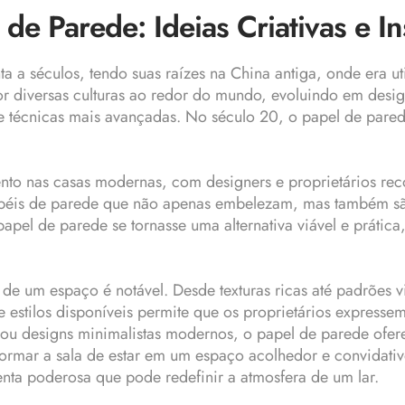
de Parede: Ideias Criativas e I
a séculos, tendo suas raízes na China antiga, onde era ut
r diversas culturas ao redor do mundo, evoluindo em desig
e técnicas mais avançadas. No século 20, o papel de par
to nas casas modernas, com designers e proprietários rec
apéis de parede que não apenas embelezam, mas também são
papel de parede se tornasse uma alternativa viável e práti
e um espaço é notável. Desde texturas ricas até padrões v
estilos disponíveis permite que os proprietários expressem
s ou designs minimalistas modernos, o papel de parede ofer
formar a sala de estar em um espaço acolhedor e convidati
ta poderosa que pode redefinir a atmosfera de um lar.