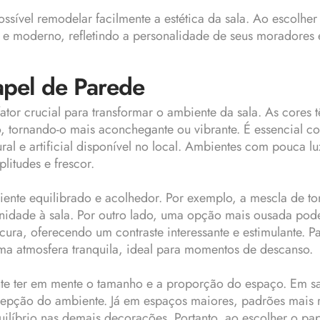
ível remodelar facilmente a estética da sala. Ao escolher 
r e moderno, refletindo a personalidade de seus moradores 
pel de Parede
tor crucial para transformar o ambiente da sala. As cores 
tornando-o mais aconchegante ou vibrante. É essencial con
l e artificial disponível no local. Ambientes com pouca lu
itudes e frescor.
te equilibrado e acolhedor. Por exemplo, a mescla de to
renidade à sala. Por outro lado, uma opção mais ousada pod
ra, oferecendo um contraste interessante e estimulante. Pa
ma atmosfera tranquila, ideal para momentos de descanso.
nte ter em mente o tamanho e a proporção do espaço. Em 
cepção do ambiente. Já em espaços maiores, padrões mais r
líbrio nas demais decorações. Portanto, ao escolher o pap