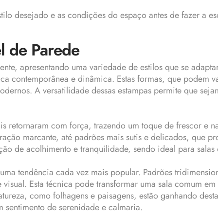
stilo desejado e as condições do espaço antes de fazer a es
l de Parede
nte, apresentando uma variedade de estilos que se adaptam
ica contemporânea e dinâmica. Estas formas, que podem var
 modernos. A versatilidade dessas estampas permite que se
s retornaram com força, trazendo um toque de frescor e na
aração marcante, até padrões mais sutis e delicados, que
ão de acolhimento e tranquilidade, sendo ideal para sala
o uma tendência cada vez mais popular. Padrões tridimensi
e visual. Esta técnica pode transformar uma sala comum em
 natureza, como folhagens e paisagens, estão ganhando des
 sentimento de serenidade e calmaria.