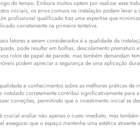
ongo do tempo. Embora muitos optem por realizar esse tra
tos iniciais, os erros comuns na instalação podem levar a 
m profissional qualificado traz uma expertise que minimiza
licado corretamente na primeira tentativa.
ais fatores a serem considerados é a qualidade da instala
uada, pode resultar em bolhas, descolamento prematuro e d
ovos rolos de papel de parede, mas também demandam tempo
e imóveis podem apreciar a segurança de uma aplicação dur
 qualidade e conhecimentos sobre as melhores práticas de 
e instalado corretamente contribui significativamente para
er correções, permitindo que o investimento inicial se de
é crucial avaliar não apenas o custo imediato, mas também 
vel assegurar que o espaço mantenha uma estética atraente 