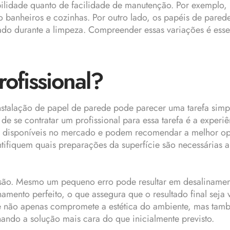
abilidade quanto de facilidade de manutenção. Por exemplo, 
o banheiros e cozinhas. Por outro lado, os papéis de pared
ado durante a limpeza. Compreender essas variações é ess
ofissional?
nstalação de papel de parede pode parecer uma tarefa simp
e se contratar um profissional para essa tarefa é a experiê
ede disponíveis no mercado e podem recomendar a melhor o
ntifiquem quais preparações da superfície são necessárias a
isão. Mesmo um pequeno erro pode resultar em desalinamen
hamento perfeito, o que assegura que o resultado final seja 
 que não apenas compromete a estética do ambiente, mas tam
nando a solução mais cara do que inicialmente previsto.