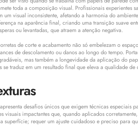
de ser visto quando se trabalha com papéis de parede com
mete toda a composição visual. Profissionais experientes s
em um visual inconsistente, afetando a harmonia do ambien
erença na aparência final, criando uma transição suave en
peras ou levantadas, que atraem a atenção negativa.
s corretas de corte e acabamento não só embelezam o espa
hances de descolamento ou danos ao longo do tempo. Portant
 agradáveis, mas também a longevidade da aplicação do pap
es se traduz em um resultado final que eleva a qualidade de
exturas
 apresenta desafios únicos que exigem técnicas especiais 
ões visuais impactantes que, quando aplicados corretament
a superfície; requer um ajuste cuidadoso e preciso para qu