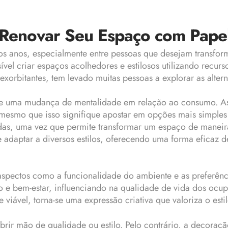
Renovar Seu Espaço com Pape
s anos, especialmente entre pessoas que desejam transfo
vel criar espaços acolhedores e estilosos utilizando recurso
xorbitantes, tem levado muitas pessoas a explorar as alter
te uma mudança de mentalidade em relação ao consumo. As 
esmo que isso signifique apostar em opções mais simples e
das, uma vez que permite transformar um espaço de maneir
e adaptar a diversos estilos, oferecendo uma forma eficaz
aspectos como a funcionalidade do ambiente e as preferê
o e bem-estar, influenciando na qualidade de vida dos ocup
iável, torna-se uma expressão criativa que valoriza o esti
 abrir mão de qualidade ou estilo. Pelo contrário, a decor