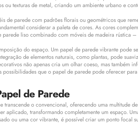
os ou texturas de metal, criando um ambiente urbano e co
papéis de parede com padrões florais ou geométricos que r
 fundamental considerar a paleta de cores. As cores compl
e parede liso combinado com móveis de madeira rústica –
posição do espaço. Um papel de parede vibrante pode ser
tegração de elementos naturais, como plantas, pode suaviza
orativos não apenas cria um olhar coeso, mas também infu
s possibilidades que o papel de parede pode oferecer para
Papel de Parede
 transcende o convencional, oferecendo uma multitude de p
 ser aplicado, transformando completamente um espaço. Um
sado ou uma cor vibrante, é possível criar um ponto focal