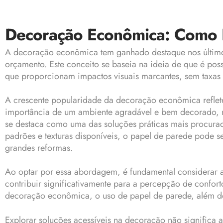
Decoração Econômica: Como 
A
decoração
econômica tem ganhado destaque nos último
orçamento. Este conceito se baseia na ideia de que é possí
que proporcionam impactos visuais marcantes, sem taxas e
A crescente popularidade da decoração econômica refle
importância de um ambiente agradável e bem decorado, m
se destaca como uma das soluções práticas mais procura
padrões e texturas disponíveis, o papel de parede pode s
grandes reformas.
Ao optar por essa abordagem, é fundamental considerar 
contribuir significativamente para a percepção de confort
decoração econômica, o uso de papel de parede, além de v
Explorar soluções acessíveis na decoração não significa