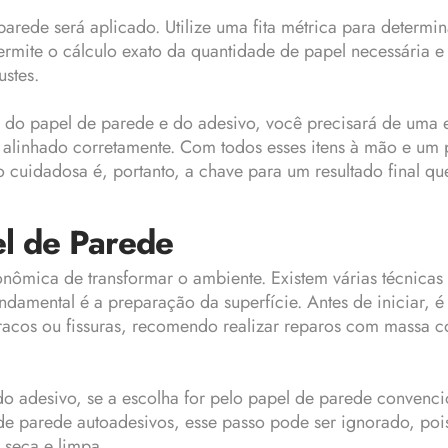
ede será aplicado. Utilize uma fita métrica para determina
rmite o cálculo exato da quantidade de papel necessária e
ustes.
ém do papel de parede e do adesivo, você precisará de uma 
ja alinhado corretamente. Com todos esses itens à mão e um 
o cuidadosa é, portanto, a chave para um resultado final qu
el de Parede
onômica de transformar o ambiente. Existem várias técnica
undamental é a preparação da superfície. Antes de iniciar,
uracos ou fissuras, recomendo realizar reparos com massa co
o adesivo, se a escolha for pelo papel de parede convencio
s de parede autoadesivos, esse passo pode ser ignorado, po
 seca e limpa.