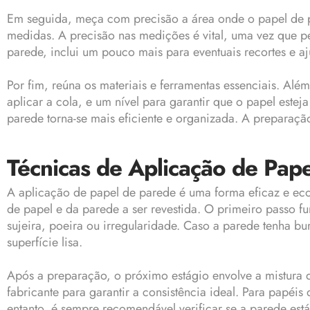
Em seguida, meça com precisão a área onde o papel de par
medidas. A precisão nas medições é vital, uma vez que pe
parede, inclui um pouco mais para eventuais recortes e aj
Por fim, reúna os materiais e ferramentas essenciais. Al
aplicar a cola, e um nível para garantir que o papel este
parede torna-se mais eficiente e organizada. A preparaçã
Técnicas de Aplicação de Pap
A aplicação de papel de parede é uma forma eficaz e ec
de papel e da parede a ser revestida. O primeiro passo f
sujeira, poeira ou irregularidade. Caso a parede tenha b
superfície lisa.
Após a preparação, o próximo estágio envolve a mistura d
fabricante para garantir a consistência ideal. Para papéi
entanto, é sempre recomendável verificar se a parede está