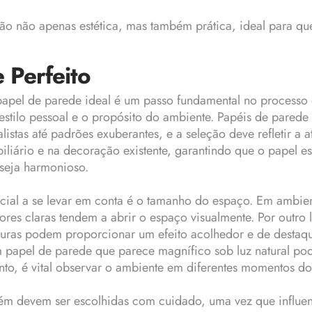
ução não apenas estética, mas também prática, ideal par
 Perfeito
papel de parede ideal é um passo fundamental no processo
estilo pessoal e o propósito do ambiente. Papéis de pare
istas até padrões exuberantes, e a seleção deve refletir a 
iliário e na decoração existente, garantindo que o papel 
l seja harmonioso.
rucial a se levar em conta é o tamanho do espaço. Em ambi
cores claras tendem a abrir o espaço visualmente. Por outro
curas podem proporcionar um efeito acolhedor e de desta
 papel de parede que parece magnífico sob luz natural po
rtanto, é vital observar o ambiente em diferentes momentos do
ém devem ser escolhidas com cuidado, uma vez que influen