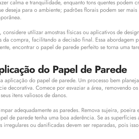
azer calma e tranquilidade, enquanto tons quentes podem c
e se deseja para o ambiente; padrões florais podem ser mai
mporânea.
 considere utilizar amostras físicas ou aplicativos de desi
s da compra, facilitando a decisão final. Essa abordagem 
e, encontrar o papel de parede perfeito se torna uma taref
plicação do Papel de Parede
 aplicação do papel de parede. Um processo bem planejado
cie decorativa. Comece por esvaziar a área, removendo os 
seus itens valiosos de danos.
impar adequadamente as paredes. Remova sujeira, poeira 
apel de parede tenha uma boa aderência. Se as superfícies a
s irregulares ou danificadas devem ser reparadas, pois iss